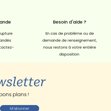
mande
Besoin d'aide ?
rupture
En cas de problème ou de
andés
demande de renseignement,
ntactez-
nous restons à votre entière
disposition
wsletter
bons plans !
M'abonner