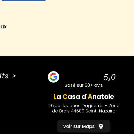
aux
its >
5,0
Basé sur
60+ avis
L
a
C
asa
d'
A
natole
19 rue Jacques Daguerre - Zone
de Brais 44600 Saint-Nazaire
Voir sur Maps