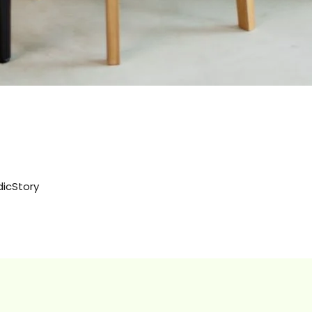
dicStory