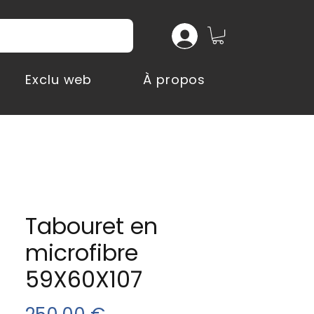
Exclu web
À propos
Tabouret en
microfibre
59X60X107