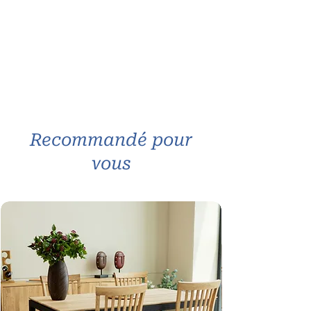
Les amateurs du style industriel
seront aux anges tant la table basse
avec rangement est représentative
de cette tendance.
Réalisée en
bois recyclé
, la table
basse dispose de 2 tiroirs et de 2
niches disposés de chaque côté du
meuble.
Recommandé pour
Dimensions
:
Longueur :
120 cm -
vous
Largeur :
75 cm -
Hauteur :
35 cm
Poids
: 37.00 kg
Composition
: Bois recyclés de
coques de vieux bateaux et métal
- Structure métallique en fer poli
Autres informations
: Meuble en
bois recyclés, issus de la
récupération des coques de vieux
bateaux de pêche indonésiens.