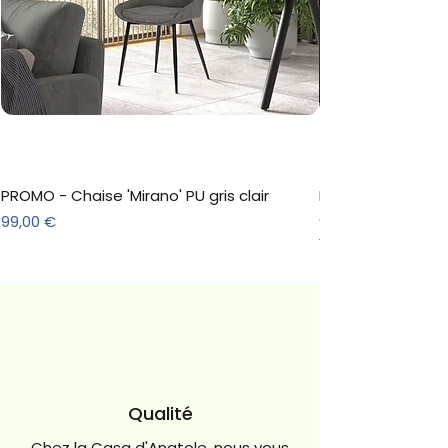
PROMO - Chaise 'Mirano' PU gris clair
Meuble à chaussure
décor Sonoma
Prix
99,00 €
Prix
157,30 €
Qualité
Chez la Casa d'Anatole, nous vous