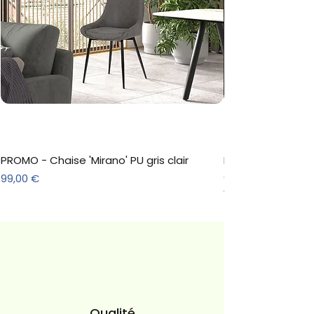
PROMO - Chaise 'Mirano' PU gris clair
Meuble à chaussure
décor Sonoma
Prix
99,00 €
Prix
157,30 €
Qualité