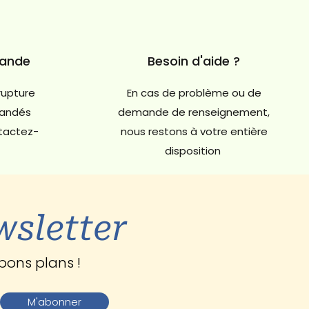
mande
Besoin d'aide ?
rupture
En cas de problème ou de
andés
demande de renseignement,
ntactez-
nous restons à votre entière
disposition
wsletter
bons plans !
M'abonner