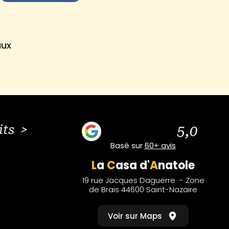
aux
its >
5,0
Basé sur
60+ avis
L
a
C
asa
d'
A
natole
19 rue Jacques Daguerre - Zone
de Brais 44600 Saint-Nazaire
Voir sur Maps