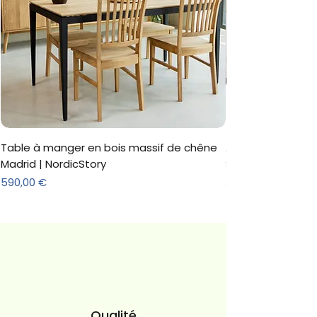
Table à manger en bois massif de chêne
Armoire 'Marc' 3 
Madrid | NordicStory
Sonoma
Prix
Prix
590,00 €
312,18 €
Qualité