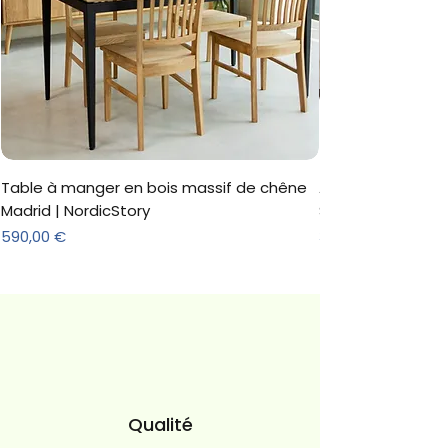
Table à manger en bois massif de chêne
Armoire 'Marc' 3 
Madrid | NordicStory
Sonoma
Prix
Prix
590,00 €
312,18 €
Qualité