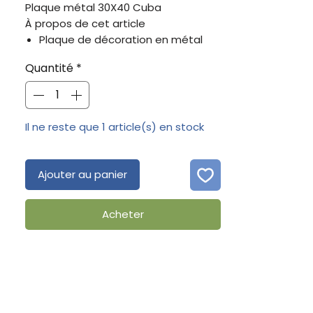
Plaque métal 30X40 Cuba
À propos de cet article
Plaque de décoration en métal
Dimensions: 30 x 40 cm
Quantité
*
Fabriquée en acier solide
4 trous pré-percés pour faciliter la
fiation murale
Idéal pour décorer votre intérieur
Il ne reste que 1 article(s) en stock
Ajouter au panier
Acheter