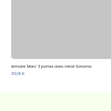
Armoire 'Marc' 3 portes avec miroir Sonoma
Prix
312,18 €