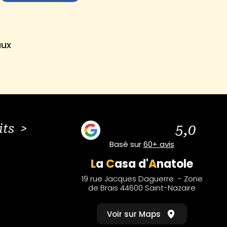
aux
its >
5,0
Basé sur
60+ avis
L
a
C
asa
d'
A
natole
19 rue Jacques Daguerre - Zone
de Brais 44600 Saint-Nazaire
Voir sur Maps