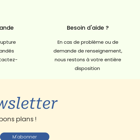
mande
Besoin d'aide ?
rupture
En cas de problème ou de
andés
demande de renseignement,
ntactez-
nous restons à votre entière
disposition
wsletter
bons plans !
M'abonner