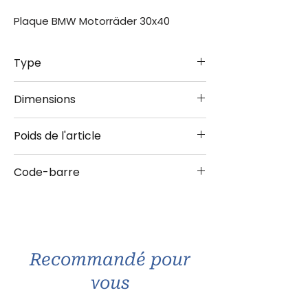
Plaque BMW Motorräder 30x40
Type
Plaque 30X40
Dimensions
30x40 cm
Poids de l'article
0.440 kg
Code-barre
4036113232485
Recommandé pour
vous