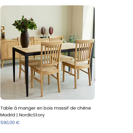
Table à manger en bois massif de chêne
Armoire 'Marc' 3 
Madrid | NordicStory
Sonoma
Prix
Prix
590,00 €
312,18 €