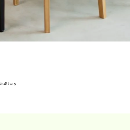
dicStory