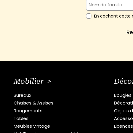
En cochant cette c
Re
Mobilier >
Déco
Bureaux
Bougies
Chaises & Assises
Décorat
Rangements
Objets d
Tables
Accesso
Meubles vintage
Licence