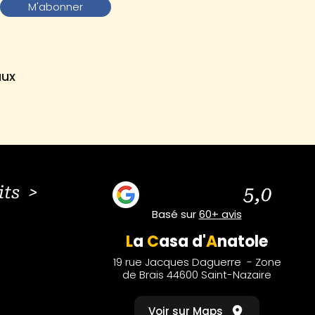
M'abonner
aux
its >
5,0
Basé sur
60+ avis
L
a
C
asa
d'
A
natole
19 rue Jacques Daguerre - Zone
de Brais 44600 Saint-Nazaire
Voir sur Maps