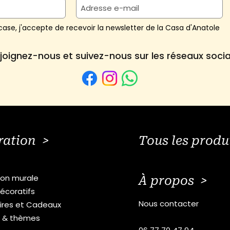
ase, j'accepte de recevoir la newsletter de la Casa d'Anatole
joignez-nous et suivez-nous sur les réseaux soci
ration >
Tous les produ
ion murale
À propos >
écoratifs
Nous contacter
ires et Cadeaux
s & thèmes