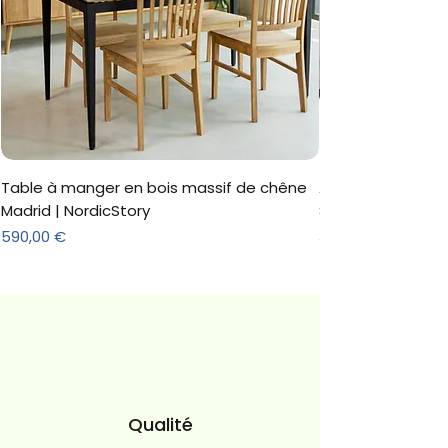
Table à manger en bois massif de chêne
Armoire 'Marc' 3 
Madrid | NordicStory
Sonoma
Prix
Prix
590,00 €
312,18 €
Qualité