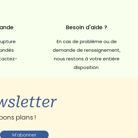
mande
Besoin d'aide ?
rupture
En cas de problème ou de
andés
demande de renseignement,
ntactez-
nous restons à votre entière
disposition
wsletter
bons plans !
M'abonner