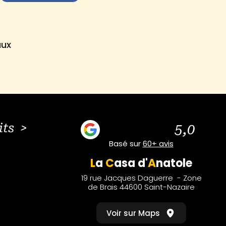
aux
its >
5,0
Basé sur
60+ avis
L
a
C
asa
d'
A
natole
19 rue Jacques Daguerre - Zone
de Brais 44600 Saint-Nazaire
Voir sur Maps