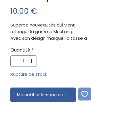
Prix
10,00 €
Superbe nouveautés qui vient
rallonger la gamme Mustang.
Avec son désign marqué, la tasse à
café est un véritable objet de
Quantité
*
décoration qui ravira les passionnés.
Arrive en complément les nouvelles
plaques déco 20X30 et 30X40
Rupture de stock
Me notifier lorsque cet article est disponible