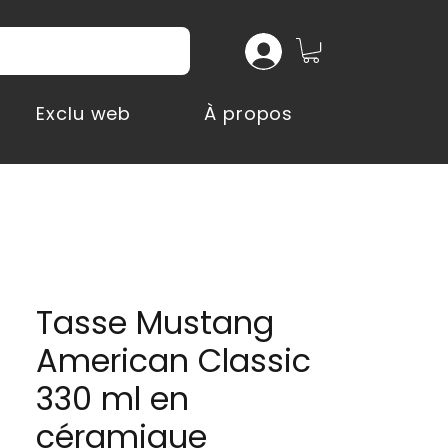
Exclu web
À propos
Tasse Mustang
American Classic
330 ml en
céramique