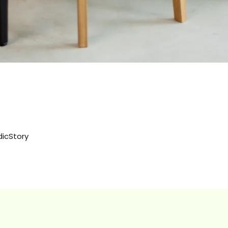
dicStory