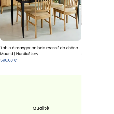
Table à manger en bois massif de chêne
Armoire 'Marc' 3 
Madrid | NordicStory
Sonoma
Prix
Prix
590,00 €
312,18 €
Qualité