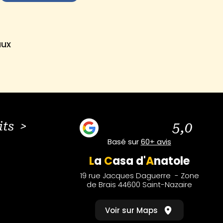
aux
its >
5,0
Basé sur
60+ avis
L
a
C
asa
d'
A
natole
19 rue Jacques Daguerre - Zone
de Brais 44600 Saint-Nazaire
Voir sur Maps