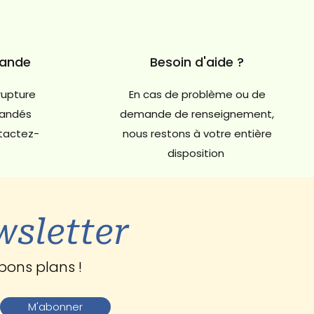
mande
Besoin d'aide ?
rupture
En cas de problème ou de
andés
demande de renseignement,
ntactez-
nous restons à votre entière
disposition
wsletter
bons plans !
M'abonner