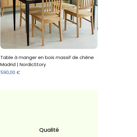
Table à manger en bois massif de chêne
Armoire 'Marc' 3 
Madrid | NordicStory
Sonoma
Prix
Prix
590,00 €
312,18 €
Qualité