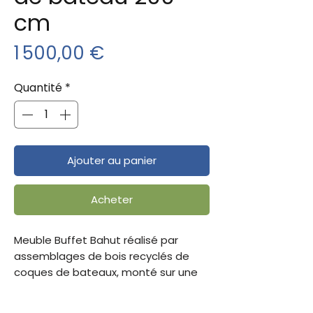
cm
Prix
1 500,00 €
Quantité
*
Ajouter au panier
Acheter
Meuble Buffet Bahut réalisé par
assemblages de bois recyclés de
coques de bateaux, monté sur une
structure métal, avec 4 tiroirs en bois
recyclé et 4 portes métalliques, pour