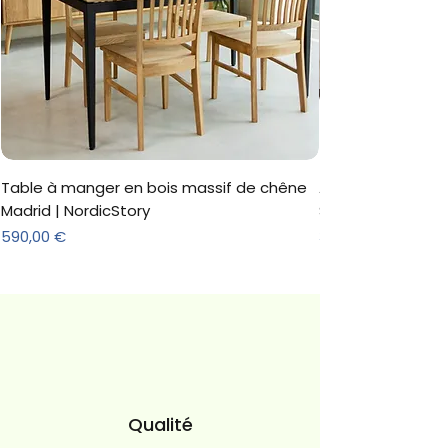
Table à manger en bois massif de chêne
Armoire 'Marc' 3 
Madrid | NordicStory
Sonoma
Prix
Prix
590,00 €
312,18 €
Qualité