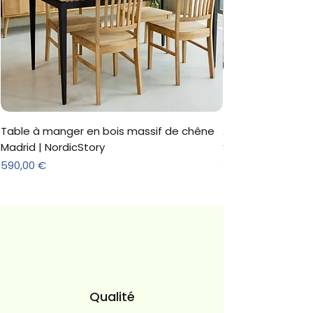
Table à manger en bois massif de chêne
Armoire 'Marc' 3 
Madrid | NordicStory
Sonoma
Prix
Prix
590,00 €
312,18 €
Qualité