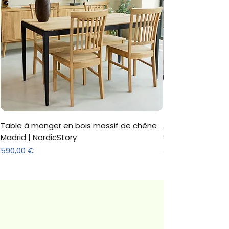
Table à manger en bois massif de chêne
Armoire 'Marc' 3 
Madrid | NordicStory
Sonoma
Prix
Prix
590,00 €
312,18 €