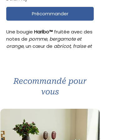
Précommander
Une bougie
Haribo™
fruitée avec des
notes de
pomme, bergamote et
orange
, un cœur de
abricot, fraise et
framboise
et un fond de
vanille
.
Idéale toute l’année.
Poids :
85 g
Recommandé pour
Durée de combustion :
12–20 h
Mèches :
1 en coton 100 %
vous
Cire :
stearin + paraffine raffinée
Famille olfactive :
fruitée
Existe en :
85g, 300g, 510g