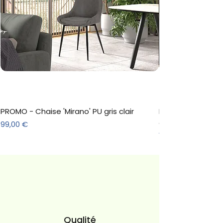
PROMO - Chaise 'Mirano' PU gris clair
Meuble à chaussure
décor Sonoma
Prix
99,00 €
Prix
157,30 €
Qualité