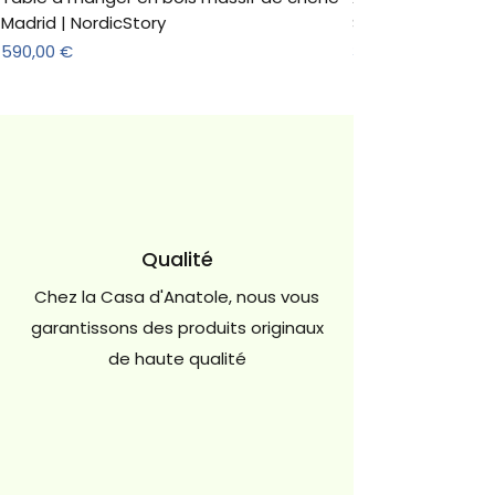
Madrid | NordicStory
Sonoma
Prix
Prix
590,00 €
312,18 €
Qualité
Chez la Casa d'Anatole, nous vous
garantissons des produits originaux
de haute qualité