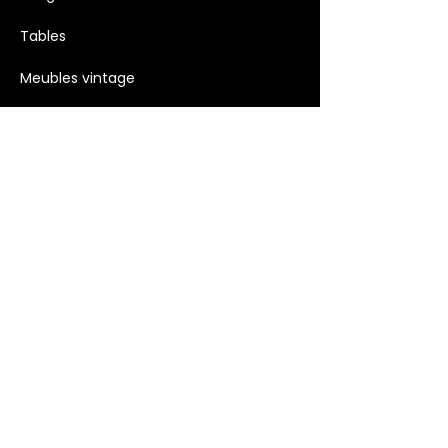
Tables
Meubles vintage
Mobilier et accessoires extérieurs
Luminaires
Décoration >
Bougies
Décoration murale
Objets décoratifs
Accessoires et Cadeaux