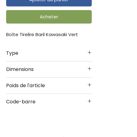
Acheter
Boîte Tirelire Baril Kawasaki Vert
Type
Boîte Tirelire Baril
Dimensions
10x13 cm
Poids de l'article
0.140 kg
Code-barre
4036113315041