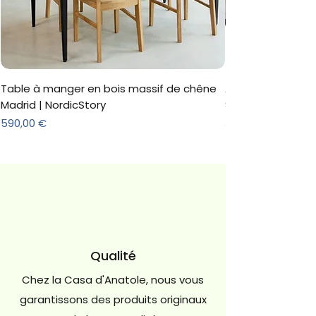
Table à manger en bois massif de chêne
Armoire 'Marc' 3 
Madrid | NordicStory
Sonoma
Prix
Prix
590,00 €
312,18 €
Qualité
Chez la Casa d'Anatole, nous vous
garantissons des produits originaux