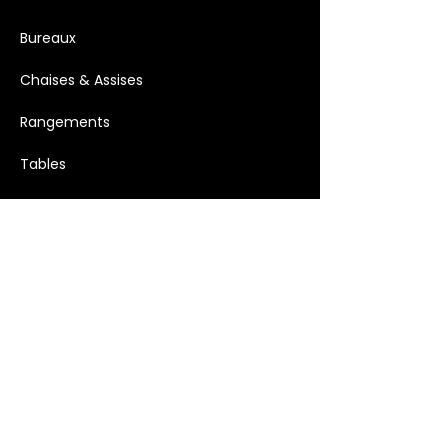
Bureaux
Chaises & Assises
Rangements
Tables
Meubles vintage
Mobilier et accessoires extérieurs
Luminaires
Décoration >
Bougies