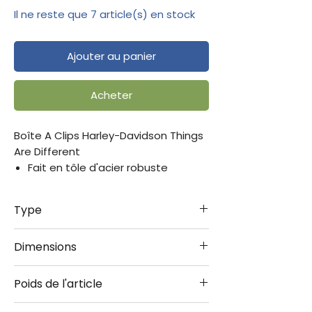
Il ne reste que 7 article(s) en stock
Ajouter au panier
Acheter
Boîte A Clips Harley-Davidson Things
Are Different
Fait en tôle d'acier robuste
.
Le vernis mat
Type
Motif en relief sur plusieurs niveaux
Sécurité alimentaire
Boîte À Clips
Dimensions
Dimensons 7,5 x 11 x 17,5 cm
.
7.5x11x17.5 cm
Couvercle aromatique avec
Poids de l'article
bouchon pivotant en acier et joint
0.280 kg
en plastique