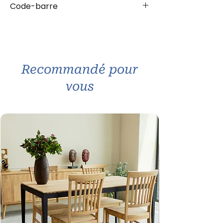
Code-barre
.
Capacité 1,3 l
4036113311128
Recommandé pour
vous